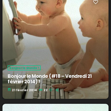
Bonjour le Monde !
Bonjour le Monde (#18 – Vendredi 21
février 2014) !
today
21 février 2014
22