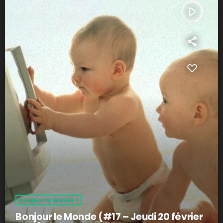
play_arrow
Bonjour le Monde !
Bonjour le Monde (#17 – Jeudi 20 février