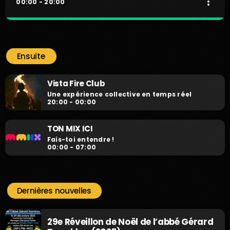
more_vert
00:00 - 20:00
TON MIX ICI
close
Fais-toi entendre !
Ensuite
Fais-toi entendre !
Vista Fire Club
Une expérience collective en temps réel
20:00 - 00:00
TON MIX ICI
Fais-toi entendre !
00:00 - 07:00
Dernières nouvelles
29e Réveillon de Noël de l’abbé Gérard