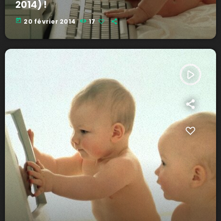
2014) !
today
20 février 2014
17
play_arrow