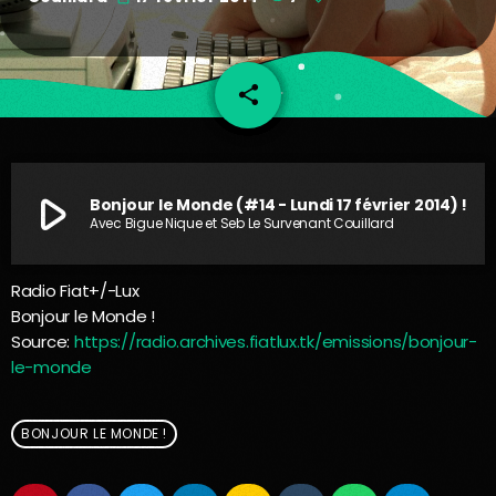
share
email
play_arrow
Bonjour le Monde (#14 - Lundi 17 février 2014) !
Avec Bigue Nique et Seb Le Survenant Couillard
Radio Fiat+/-Lux
Bonjour le Monde !
Source:
https://radio.archives.fiatlux.tk/emissions/bonjour-
le-monde
BONJOUR LE MONDE !