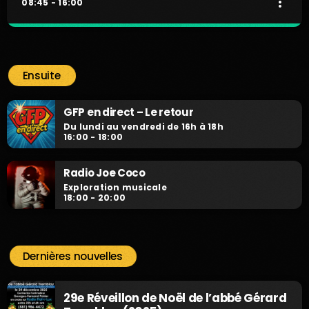
more_vert
08:45 - 16:00
TON MIX ICI
close
Fais-toi entendre !
Ensuite
Fais-toi entendre !
GFP en direct – Le retour
Du lundi au vendredi de 16h à 18h
16:00 - 18:00
Radio Joe Coco
Exploration musicale
18:00 - 20:00
Dernières nouvelles
29e Réveillon de Noël de l’abbé Gérard