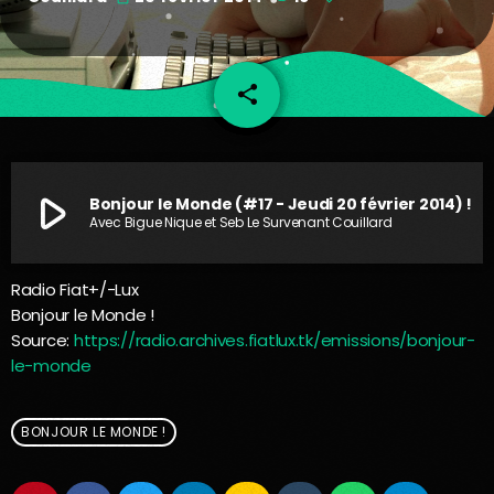
share
email
play_arrow
Bonjour le Monde (#17 - Jeudi 20 février 2014) !
Avec Bigue Nique et Seb Le Survenant Couillard
Radio Fiat+/-Lux
Bonjour le Monde !
Source:
https://radio.archives.fiatlux.tk/emissions/bonjour-
le-monde
BONJOUR LE MONDE !