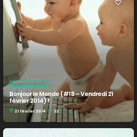
Bonjour le Monde !
Bonjour le Monde (#18 – Vendredi 21
février 2014) !
today
21 février 2014
22