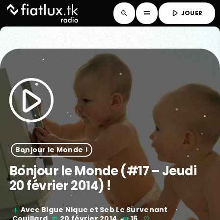
play_arrow
JOUER
search
menu
play_arrow
Bonjour le Monde !
Bonjour le Monde (#17 – Jeudi
20 février 2014) !
Avec Bigue Nique et Seb Le Survenant
mic
Couillard
20 février 2014
16
today