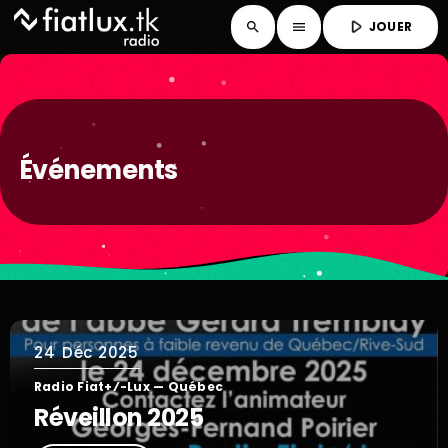
play_arrow
JOUER
search
menu
Événements
24
Déc 2025
Radio Fiat+⁄-Lux — Québec
Réveillon 2025