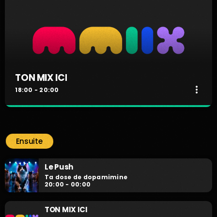
TON MIX ICI
more_vert
18:00 - 20:00
TON MIX ICI
close
Fais-toi entendre !
Ensuite
Fais-toi entendre !
Le Push
Ta dose de dopamimine
20:00 - 00:00
TON MIX ICI