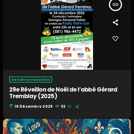
insert_link
Dernières nouvelles
29e Réveillon de Noël de l’abbé Gérard
Tremblay (2025)
today
18 Décembre 2025
32