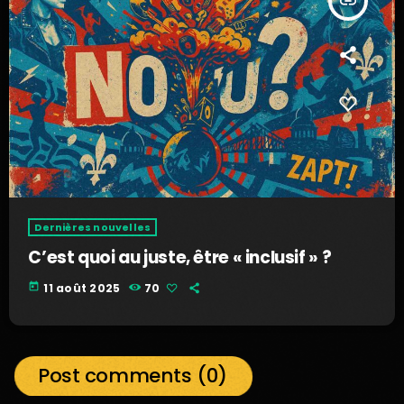
insert_link
Dernières nouvelles
C’est quoi au juste, être « inclusif » ?
today
11 août 2025
70
Post comments (0)