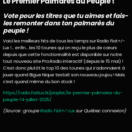
Le Premier Palmarès du Peuple !
Vote pour les titres que tu aimes et fais-
les remonter dans ton palmarès du
peuple !
Voici les meilleurs hits de tous les temps sur Radio Fiat+⁄-
Lux !… enfin… les 10 tounes qui on reçu le plus de cœurs
depuis que cette fonctionnalité est disponible sur notre
tout nouveau site Pro.Radio interactif (depuis le 15 mai) !
C’est donc plutôt le top 10 des tounes qui s’adonnaient à
jouer quand Bigue Nique testait son nouveau joujou ! Mais
c’est quand même du bon stock !
https://radio.fiatlux.tk/playlist/le-premier-palmares-du-
peuple-14-juillet-2025/
(Source : groupe
Radio Fiat+⁄-Lux
sur Québec connexion)