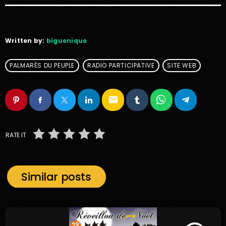
Written by:
biguenique
PALMARÈS DU PEUPLE
RADIO PARTICIPATIVE
SITE WEB
email
RATE IT
Similar posts