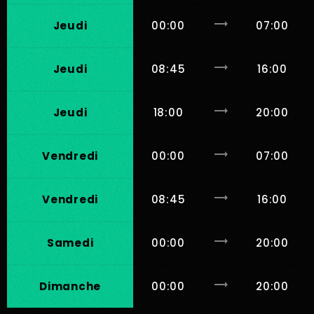
trending_flat
Jeudi
00:00
07:00
trending_flat
Jeudi
08:45
16:00
trending_flat
Jeudi
18:00
20:00
trending_flat
Vendredi
00:00
07:00
trending_flat
Vendredi
08:45
16:00
trending_flat
Samedi
00:00
20:00
trending_flat
Dimanche
00:00
20:00