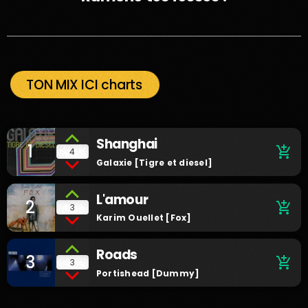
TON MIX ICI charts
Shanghai
1
add_shopping_cart
4
Galaxie [Tigre et diesel]
L'amour
2
add_shopping_cart
3
Karim Ouellet [Fox]
Roads
3
add_shopping_cart
3
Portishead [Dummy]