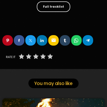
Full tracklist
email
RATE IT
You may also like