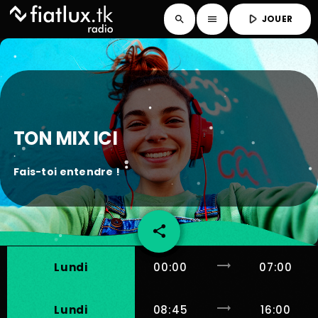
play_arrow
JOUER
search
menu
TON MIX ICI
Fais-toi entendre !
share
email
trending_flat
Lundi
00:00
07:00
trending_flat
Lundi
08:45
16:00