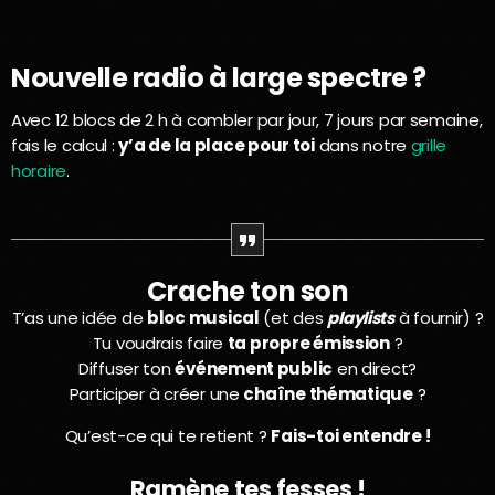
Nouvelle radio à large spectre ?
Avec 12 blocs de 2 h à combler par jour, 7 jours par semaine,
fais le calcul :
y’a de la place pour toi
dans notre
grille
horaire
.
Crache ton son
T’as une idée de
bloc musical
(et des
playlists
à fournir) ?
Tu voudrais faire
ta propre émission
?
Diffuser ton
événement public
en direct?
Participer à créer une
chaîne thématique
?
Qu’est-ce qui te retient ?
Fais-toi entendre !
Ramène tes fesses !