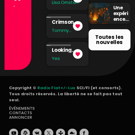
Lisa Ornstein
.
rès du
Would if I
Une
& Dan
Peuple
Could
expéri
Compton
!
ence
Crimson
collect
favorite
and Clover
ive en
Tommy
(Single
James & The
temps
Toutes les
Version)
Shondells
réel
nouvelles
Looking
favorite
Around
Yes
Copyright ©
Radio Fiat+⁄-Lux
SCI⁄FI (et consorts).
Tous droits réservés. La liberté ne se fait pas tout
seul.
ÉVÉNEMENTS
CONTACTS
ANNONCER