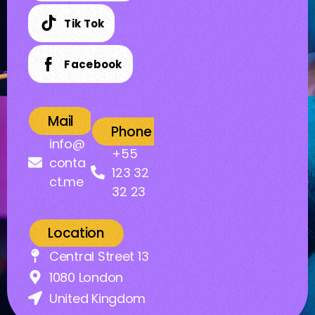
Tik Tok
Facebook
Mail
Phone
info@
+55
conta
123 32
ct.me
32 23
Location
Central Street 13
1080 London
United Kingdom