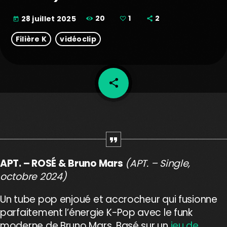
20
1
2
28 juillet 2025
today
Filière K
vidéoclip
share
email
1
APT. – ROSÉ & Bruno Mars
(APT. – Single,
octobre 2024)
Un tube pop enjoué et accrocheur qui fusionne
parfaitement l’énergie K-Pop avec le funk
moderne de Bruno Mars. Basé sur un
jeu de