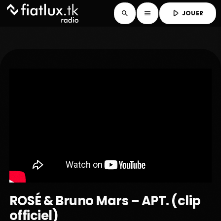
play_arrow
JOUER
search
menu
ROSÉ & Bruno Mars – APT. (clip
officiel)