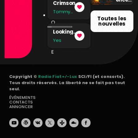
S
Crimson
collect
favorite
and Clover
ive en
Tommy
(Single
É
James & The
temps
Toutes les
Version)
Q
Shondells
réel
nouvelles
U
Looking
favorite
Around
I
Yes
P
E
Copyright ©
Radio Fiat+⁄-Lux
SCI⁄FI (et consorts).
Tous droits réservés. La liberté ne se fait pas tout
seul.
ÉVÉNEMENTS
CONTACTS
ANNONCER