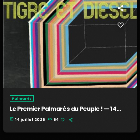
Palmarès
Le Premier Palmarès du Peuple ! — 14
juillet 2025
today
14 juillet 2025
54