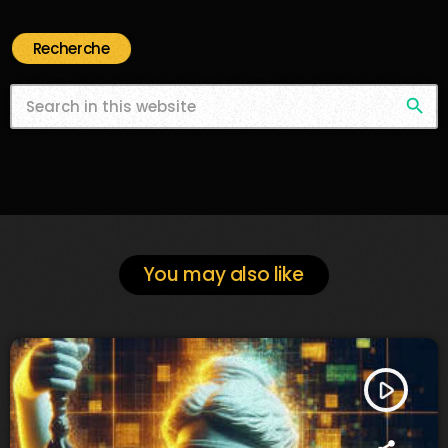
Recherche
search
You may also like
play_arrow