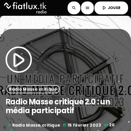
play_arrow
JOUER
search
menu
play_arrow
Radio Masse critique
Radio Masse critique 2.0 : un
média participatif
Radio Masse critique
15 février 2023
20
mic
today