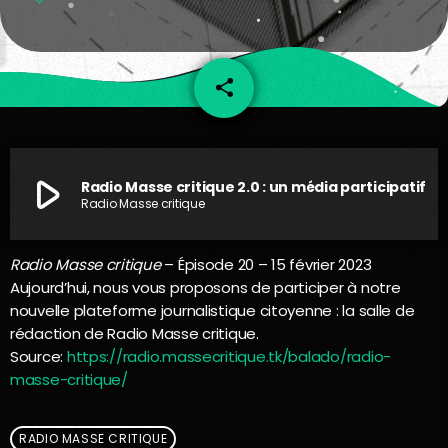
share
email
play_arrow
Radio Masse critique 2.0 : un média participatif
Radio Masse critique
Radio Masse critique
– Épisode 20 – 15 février 2023
Aujourd’hui, nous vous proposons de participer à notre
nouvelle plateforme journalistique citoyenne : la salle de
rédaction de Radio Masse critique.
Source:
https://radio.massecritique.tk/balado/radio-
masse-critique/
RADIO MASSE CRITIQUE