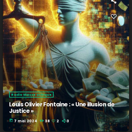
Radio Masse critique
Louis Olivier Fontaine : « Une illusion de
Justice »
today
7 mai 2024
38
2
3