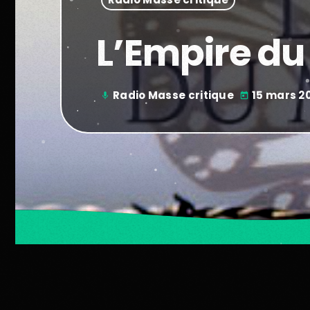
L’Empire d
Radio Masse critique
15 mars 2
mic
today