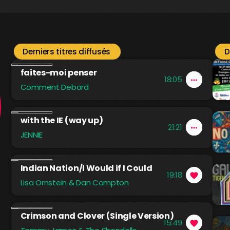
Derniers titres diffusés
D
faites-moi penser
18:05
more_horiz
favorite
shopping_cart
Comment Debord
with the IE (way up)
21:21
more_horiz
favorite
shopping_cart
JENNIE
Indian Nation/I Would if I Could
19:18
favorite
Lisa Ornstein & Dan Compton
Crimson and Clover (Single Version)
15:49
favorite