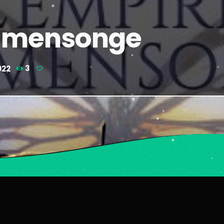
u mensonge
022
3