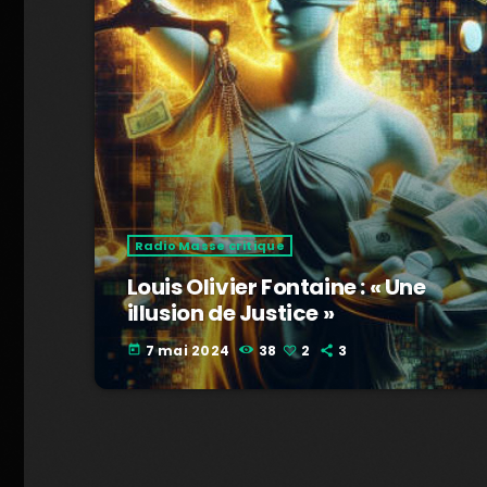
Radio Masse critique
Louis Olivier Fontaine : « Une
illusion de Justice »
7 mai 2024
38
2
3
today