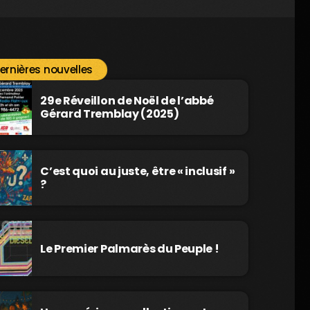
ernières nouvelles
29e Réveillon de Noël de l’abbé
Gérard Tremblay (2025)
C’est quoi au juste, être « inclusif »
?
Le Premier Palmarès du Peuple !