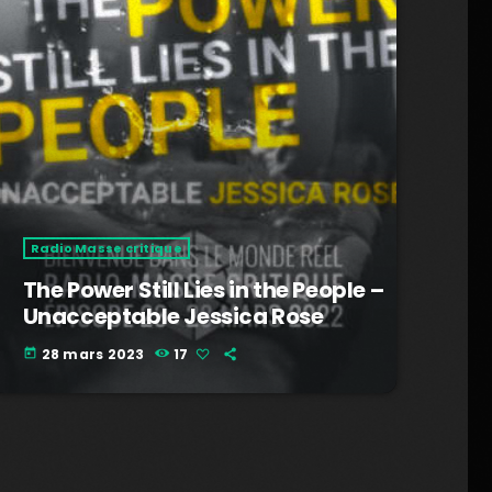
Radio Masse critique
The Power Still Lies in the People –
Unacceptable Jessica Rose
28 mars 2023
17
today