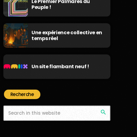
Le Premier Palmarès du
Peuple !
Une expérience collective en
temps réel
Un site flambant neuf !
Recherche
search