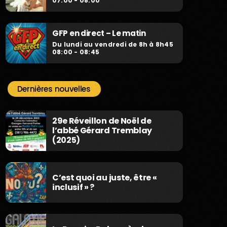
07:00 - 08:00
GFP en direct – Le matin
Du lundi au vendredi de 8h à 8h45
08:00 - 08:45
Dernières nouvelles
29e Réveillon de Noël de
l’abbé Gérard Tremblay
(2025)
C’est quoi au juste, être «
inclusif » ?