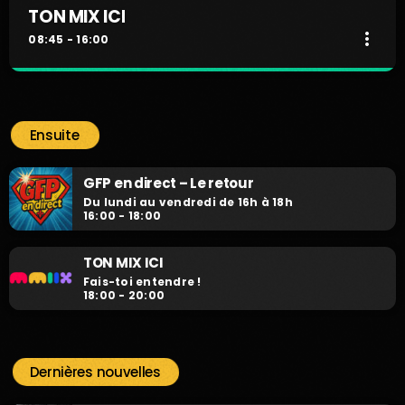
TON MIX ICI
more_vert
08:45 - 16:00
TON MIX ICI
close
Fais-toi entendre !
Ensuite
Fais-toi entendre !
GFP en direct – Le retour
Du lundi au vendredi de 16h à 18h
16:00 - 18:00
TON MIX ICI
Fais-toi entendre !
18:00 - 20:00
Dernières nouvelles