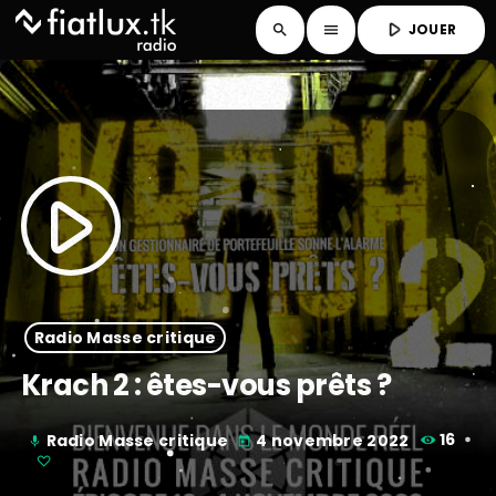
play_arrow
JOUER
search
menu
play_arrow
Radio Masse critique
Krach 2 : êtes-vous prêts ?
Radio Masse critique
4 novembre 2022
16
mic
today