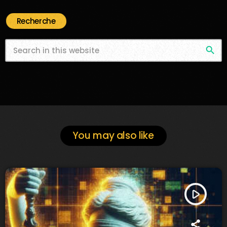
Recherche
search
You may also like
play_arrow