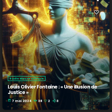
Radio Masse critique
Louis Olivier Fontaine : « Une illusion de
Justice »
today
7 mai 2024
38
2
3