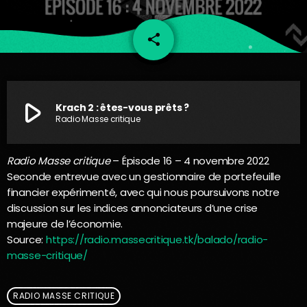
share
email
play_arrow
Krach 2 : êtes-vous prêts ?
Radio Masse critique
Radio Masse critique
– Épisode 16 – 4 novembre 2022
Seconde entrevue avec un gestionnaire de portefeuille
financier expérimenté, avec qui nous poursuivons notre
discussion sur les indices annonciateurs d’une crise
majeure de l’économie.
Source:
https://radio.massecritique.tk/balado/radio-
masse-critique/
RADIO MASSE CRITIQUE