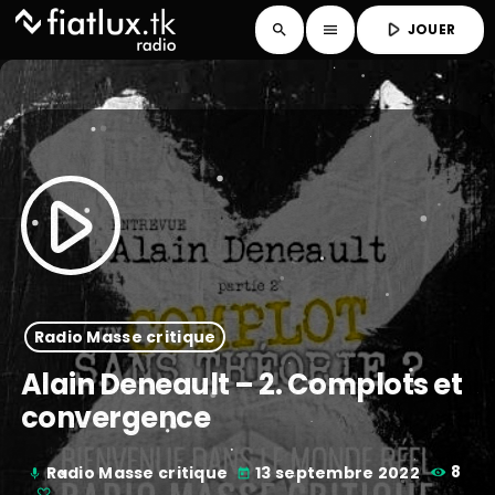
play_arrow
JOUER
search
menu
play_arrow
Radio Masse critique
Alain Deneault – 2. Complots et
convergence
Radio Masse critique
13 septembre 2022
8
mic
today