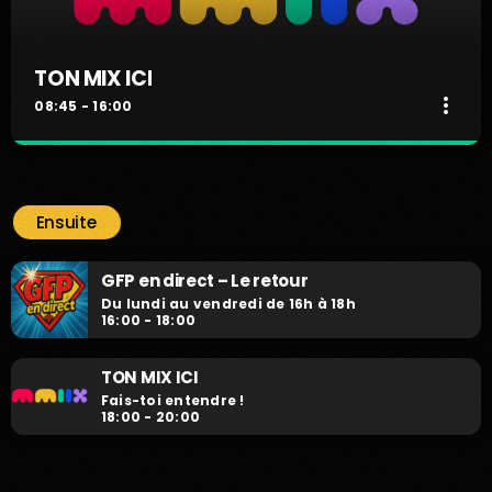
TON MIX ICI
more_vert
08:45 - 16:00
TON MIX ICI
close
Fais-toi entendre !
Ensuite
Fais-toi entendre !
GFP en direct – Le retour
Du lundi au vendredi de 16h à 18h
16:00 - 18:00
TON MIX ICI
Fais-toi entendre !
18:00 - 20:00