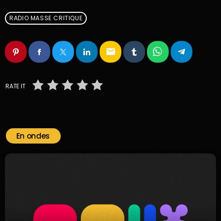
RADIO MASSE CRITIQUE
email
RATE IT
En ondes