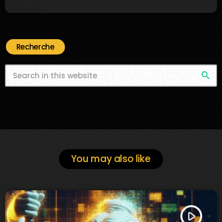
Recherche
search
You may also like
play_arrow