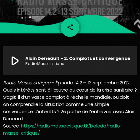
share
email
play_arrow
Alain Deneault – 2. Complots et convergence
Radio Masse critique
Radio Masse critique
– Épisode 14.2 – 13 septembre 2022
Quels intérêts sont à l’œuvre au cœur de la crise sanitaire ?
S’agit-il d’un vaste complot à l’échelle mondiale, ou doit-
on comprendre la situation comme une simple
convergence d’intérêts ? 2e partie de l’entrevue avec Alain
Deneault.
Source:
https://radio.massecritique.tk/balado/radio-
masse-critique/