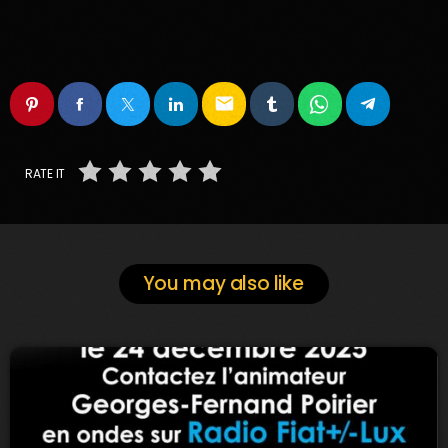
email
RATE IT
You may also like