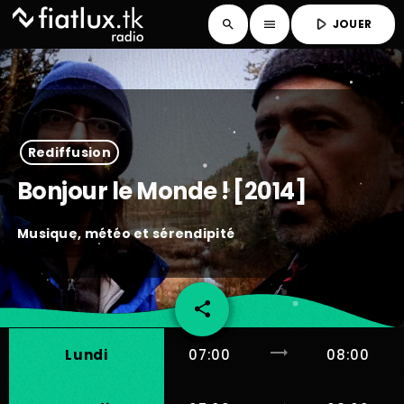
play_arrow
JOUER
search
menu
Rediffusion
Bonjour le Monde ! [2014]
Musique, météo et sérendipité
share
email
trending_flat
Lundi
07:00
08:00