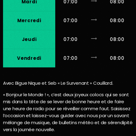
trending_flat
Mardi
07:00
08:00
trending_flat
Mercredi
07:00
08:00
trending_flat
Jeudi
07:00
08:00
trending_flat
Vendredi
07:00
08:00
Avec Bigue Nique et Seb « Le Survenant » Couillard.
« Bonjour le Monde ! », c’est deux joyeux colocs qui se sont
mis dans la tête de se lever de bonne heure et de faire
une heure de radio pour se réveiller comme faut. Saisissez
l’occasion et laissez-vous guider avec nous par un savant
mélange de musique, de bulletins météo et de sérendipité
vers la journée nouvelle.