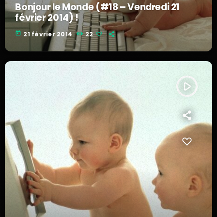
Bonjour le Monde (#18 – Vendredi 21
février 2014) !
today
21 février 2014
22
play_arrow