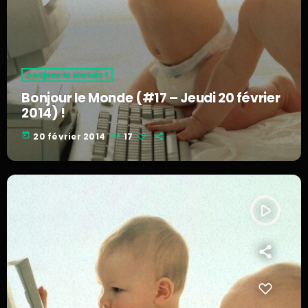
Bonjour le Monde !
Bonjour le Monde (#17 – Jeudi 20 février
2014) !
today
20 février 2014
17
play_arrow