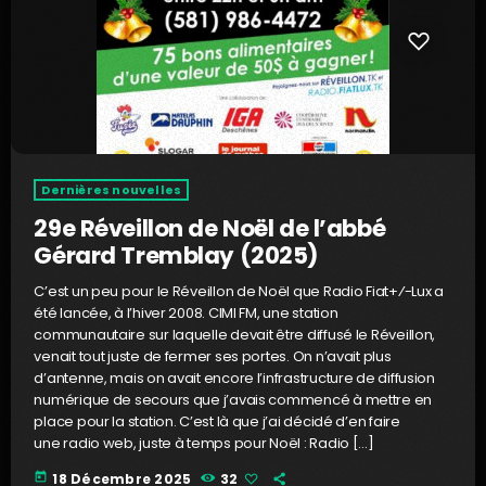
Dernières nouvelles
29e Réveillon de Noël de l’abbé
Gérard Tremblay (2025)
C’est un peu pour le Réveillon de Noël que Radio Fiat+⁄-Lux a
été lancée, à l’hiver 2008. CIMI FM, une station
communautaire sur laquelle devait être diffusé le Réveillon,
venait tout juste de fermer ses portes. On n’avait plus
d’antenne, mais on avait encore l’infrastructure de diffusion
numérique de secours que j’avais commencé à mettre en
place pour la station. C’est là que j’ai décidé d’en faire
une radio web, juste à temps pour Noël : Radio […]
today
18 Décembre 2025
32