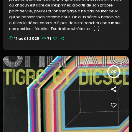
où chacun est libre de s’exprimer, à partir de son propre
point de vue, pourvu qu’on s’engage à ne pas insulter ceux
qui ne pensent pas comme nous. On a un sérieux besoin de
cultiver le débat constructif, pas de se retrancher chacun sur
nos positions établies. Faudrait peut-être tout […]
today
11 août 2025
71
insert_link