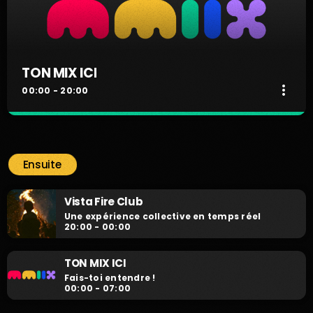
TON MIX ICI
more_vert
00:00 - 20:00
TON MIX ICI
close
Fais-toi entendre !
Ensuite
Fais-toi entendre !
Vista Fire Club
Une expérience collective en temps réel
20:00 - 00:00
TON MIX ICI
Fais-toi entendre !
00:00 - 07:00