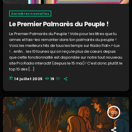
Dernières nouvelles
Le Premier Palmarès du Peuple !
Le Premier Palmarès du Peuple ! Vote pour les titres que tu
aimes et fais-les remonter dans ton palmarès du peuple !
Voici les meilleurs hits de tous les temps sur Radio Fiat+⁄-Lux
!... enfin… les 10 tounes qui on reçu le plus de cœurs depuis
que cette fonctionnalité est disponible sur notre tout nouveau
site Pro.Radio interactif (depuis le 15 mai) ! C’est donc plutôt le
top 10 des […]
today
14 juillet 2025
19
insert_link