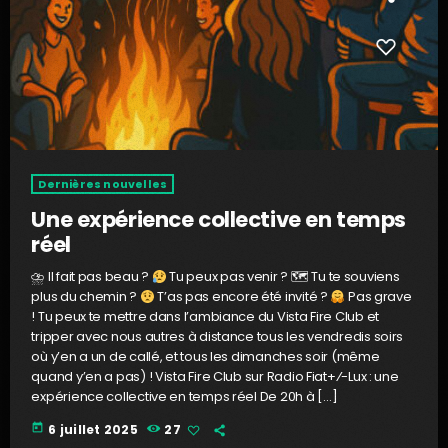
Dernières nouvelles
Une expérience collective en temps
réel
⛈ Il fait pas beau ?
Tu peux pas venir ? 🗺 Tu te souviens
plus du chemin ?
T’as pas encore été invité ?
Pas grave
! Tu peux te mettre dans l’ambiance du Vista Fire Club et
tripper avec nous autres à distance tous les vendredis soirs
où y’en a un de callé, et tous les dimanches soir (même
quand y’en a pas) ! Vista Fire Club sur Radio Fiat+⁄-Lux : une
expérience collective en temps réel De 20h à […]
today
6 juillet 2025
27