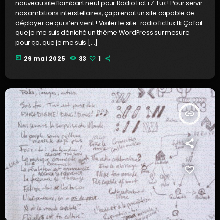
nouveau site flambant neuf pour Radio Fiat+⁄-Lux ! Pour servir
nos ambitions interstellaires, ça prenait un site capable de
déployer ce qui s’en vient ! Visiter le site : radio.fiatlux.tk Ça fait
que je me suis déniché un thème WordPress sur mesure
pour ça, que je me suis […]
today
29 mai 2025
33
1
insert_link