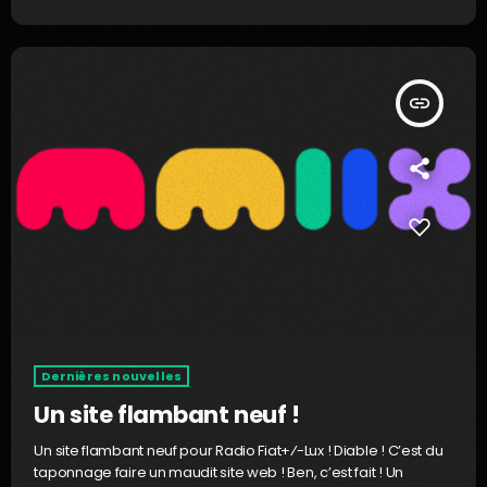
insert_link
Dernières nouvelles
Un site flambant neuf !
Un site flambant neuf pour Radio Fiat+⁄-Lux ! Diable ! C’est du
taponnage faire un maudit site web ! Ben, c’est fait ! Un