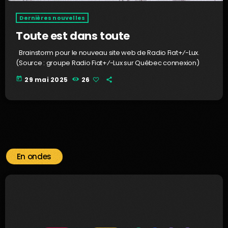
Dernières nouvelles
Toute est dans toute
Brainstorm pour le nouveau site web de Radio Fiat+⁄-Lux.
(Source : groupe Radio Fiat+⁄-Lux sur Québec connexion)
today
29 mai 2025
26
En ondes