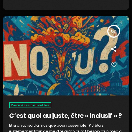
insert_link
Dernières nouvelles
C’est quoi au juste, être « inclusif » ?
Et si on utilisait la musique pour rassembler ? J’étais
justement en train de me dire qu’on aurait besoin d’un média