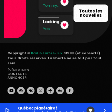
collect
favorite
and Clover
ive en
Tommy
(Single
James & The
temps
Toutes les
Version)
Shondells
réel
nouvelles
Looking
favorite
Around
Yes
Copyright ©
Radio Fiat+⁄-Lux
SCI⁄FI (et consorts).
Tous droits réservés. La liberté ne se fait pas tout
seul.
ÉVÉNEMENTS
CONTACTS
ANNONCER
Québec planétaire !
play_arrow
keyboard_arrow_right
favorite