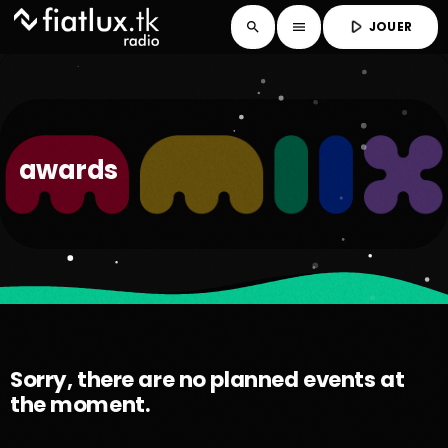
play_arrow
JOUER
search
menu
awards
Sorry, there are no planned events at
the moment.