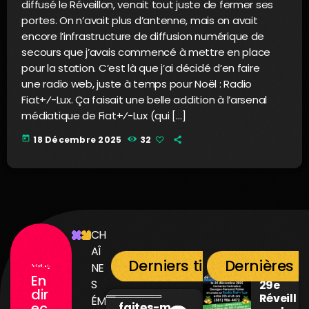
diffusé le Réveillon, venait tout juste de fermer ses
portes. On n’avait plus d’antenne, mais on avait
encore l’infrastructure de diffusion numérique de
secours que j’avais commencé à mettre en place
pour la station. C’est là que j’ai décidé d’en faire
une radio web, juste à temps pour Noël : Radio
Fiat+⁄-Lux. Ça faisait une belle addition à l’arsenal
médiatique de Fiat+⁄-Lux (qui […]
today
18 Décembre 2025
32
CH
AÎ
Derniers titres diffusés
Dernières n
NE
En
S
29e
dir
Réveill
ÉM
ec
faites-moi