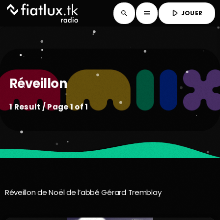
play_arrow
JOUER
search
menu
Réveillon
1 Result / Page 1 of 1
Réveillon de Noël de l’abbé Gérard Tremblay