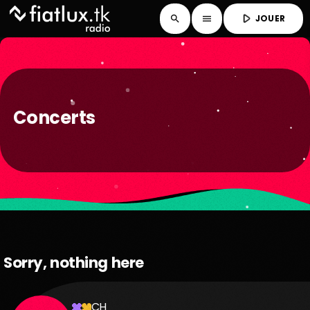
play_arrow
JOUER
search
menu
Concerts
Sorry, nothing here
CH